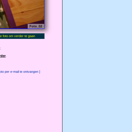
Foto_02
.
rder
.