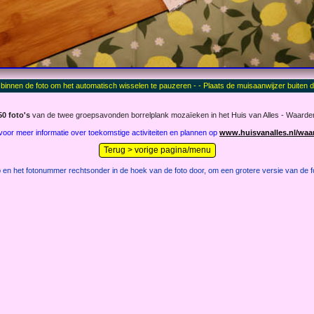
50 foto's
van de twee groepsavonden borrelplank mozaïeken in het Huis van Alles - Waarder
 voor meer informatie over toekomstige activiteiten en plannen op
www.huisvanalles.nl/waa
Terug > vorige pagina/menu