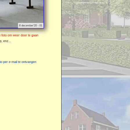
8 december'20 - 01
, enz...