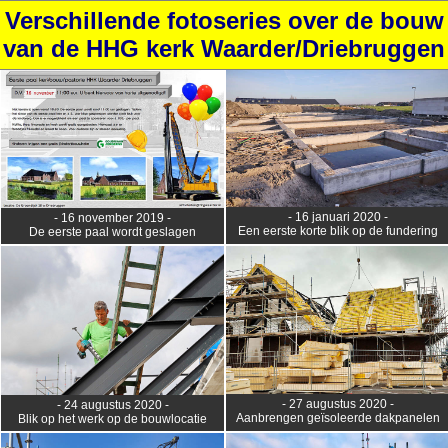
Verschillende fotoseries over de bouw
van de HHG kerk Waarder/Driebruggen
- 16 januari 2020 -
- 16 november 2019 -
Een eerste korte blik op de fundering
De eerste paal wordt geslagen
- 27 augustus 2020 -
- 24 augustus 2020 -
Aanbrengen geïsoleerde dakpanelen
Blik op het werk op de bouwlocatie