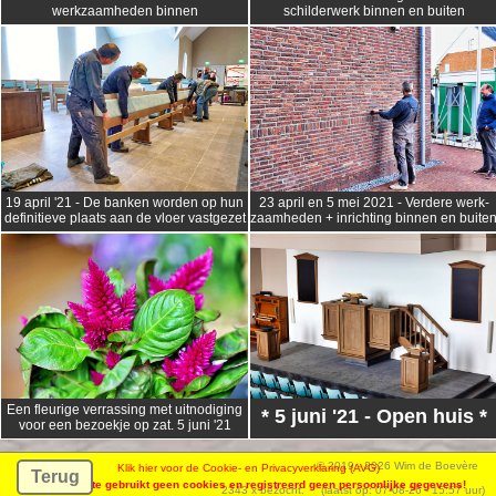
schilderwerk binnen en buiten
werkzaamheden binnen
19 april '21 - De banken worden op hun
23 april en 5 mei 2021 - Verdere werk-
definitieve plaats aan de vloer vastgezet
zaamheden + inrichting binnen en buite
Een fleurige verrassing met uitnodiging
* 5 juni '21 - Open huis *
voor een bezoekje op zat. 5 juni '21
© 2019 - 2026 Wim de Boevère
2343 x bezocht. (laatst op: 07-08-26 - 15:57 uur)