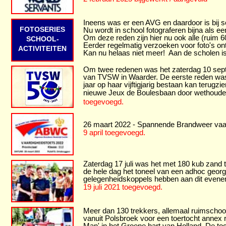
Ineens was er een AVG en daardoor is bij 
FOTOSERIES
Nu wordt in school fotograferen bijna als e
Om deze reden zijn hier nu ook alle (ruim 6
SCHOOL-
Eerder regelmatig verzoeken voor foto's ont
ACTIVITEITEN
Kan nu helaas niet meer! Aan de scholen is d
Om twee redenen was het zaterdag 10 septe
van TVSW in Waarder. De eerste reden was 
jaar op haar vijftigjarig bestaan kan terug
nieuwe Jeux de Boulesbaan door wethoude
toegevoegd.
26 maart 2022 - Spannende Brandweer vaard
9 april toegevoegd.
Zaterdag 17 juli was het met 180 kub zand 
de hele dag het toneel van een adhoc georga
gelegenheidskoppels hebben aan dit even
19 juli 2021 toegevoegd.
Meer dan 130 trekkers, allemaal ruimschoot
vanuit Polsbroek voor een toertocht annex 
Man' in het Groene hart van Holland. De toc