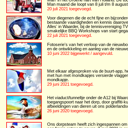
Man maand die loopt van 8 juli t/m 8 august
20 juli 2021 toegevoegd.
Voor diegenen die de echt fijne en bijzonder
bestaande vaardigheden en kennis daarover w
Alles' in Waarder, bij de tennisvereniging 
smakelijke BBQ Workshops van start gega
22 juli 2021 toegevoegd.
Fotoserie's van het verloop van de nieu
en de ontwikkeling en aanleg van de nieuw
10 juni 2022 bijgewerkt / aangevuld.
Met elkaar afgesproken via de buurt-app, 
met hun met mondkapjes versierde vlaggen,
mondkapje.
29 juni 2021 toegevoegd.
Het viaduct/tunneltje onder de A12 bij Waa
toegangspoort naar het dorp, door graffiti
afbeeldingen van dieren uit ons polderland
26 juni 2020 toegevoegd.
Ons dorpsteam heeft zich ingespannen om 