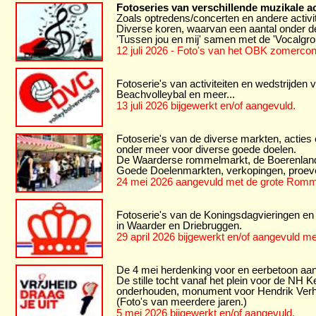
Fotoseries van verschillende muzikale act
Zoals optredens/concerten en andere activ
Diverse koren, waarvan een aantal onder d
'Tussen jou en mij' samen met de 'Vocalgro
12 juli 2026 - Foto's van het OBK zomercon
Fotoserie's van activiteiten en wedstrijden
Beachvolleybal en meer...
13 juli 2026 bijgewerkt en/of aangevuld.
Fotoserie's van de diverse markten, acties en
onder meer voor diverse goede doelen.
De Waarderse rommelmarkt, de BoerenlandF
Goede Doelenmarkten, verkopingen, proever
24 mei 2026 aangevuld met de grote Rom
Fotoserie's van de Koningsdagvieringen en 
in Waarder en Driebruggen.
29 april 2026 bijgewerkt en/of aangevuld me
De 4 mei herdenking voor en eerbetoon aan 
De stille tocht vanaf het plein voor de NH
onderhouden, monument voor Hendrik Verho
(Foto's van meerdere jaren.)
5 mei 2026 bijgewerkt en/of aangevuld.