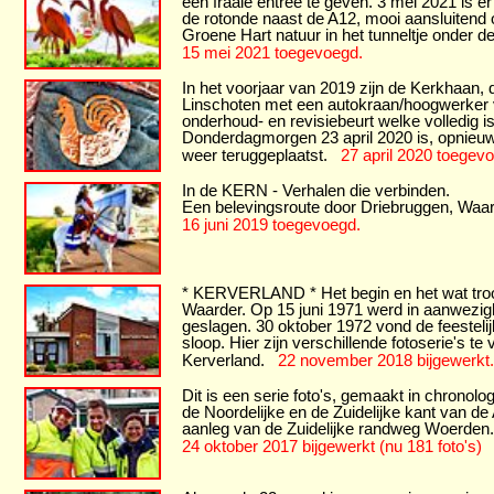
een fraaie entree te geven. 3 mei 2021 is e
de rotonde naast de A12, mooi aansluitend 
Groene Hart natuur in het tunneltje onder de
15 mei 2021 toegevoegd.
In het voorjaar van 2019 zijn de Kerkhaan, 
Linschoten met een autokraan/hoogwerker v
onderhoud- en revisiebeurt welke volledig i
Donderdagmorgen 23 april 2020 is, opnieuw
weer teruggeplaatst.
27 april 2020 toegev
In de KERN - Verhalen die verbinden.
Een belevingsroute door Driebruggen, Waa
16 juni 2019 toegevoegd.
* KERVERLAND * Het begin en het wat troos
Waarder. Op 15 juni 1971 werd in aanwezi
geslagen. 30 oktober 1972 vond de feesteli
sloop. Hier zijn verschillende fotoserie's t
Kerverland.
22 november 2018 bijgewerkt.
Dit is een serie foto's, gemaakt in chron
de Noordelijke en de Zuidelijke kant van 
aanleg van de Zuidelijke randweg Woerden.
24 oktober 2017 bijgewerkt (nu 181 foto's)