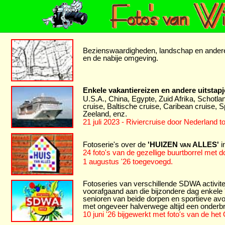
Bezienswaardigheden, landschap en andere
en de nabije omgeving.
Enkele vakantiereizen en andere uitstapj
U.S.A., China, Egypte, Zuid Afrika, Schotl
cruise, Baltische cruise, Caribean cruise,
Zeeland, enz.
21 juli 2023 - Riviercruise door Nederland 
Fotoserie's over de
'HUIZEN
van
ALLES'
i
24 foto's van de gezellige buurtborrel met 
1 augustus '26 toegevoegd.
Fotoseries van verschillende SDWA activitei
voorafgaand aan die bijzondere dag enkele '
senioren van beide dorpen en sportieve avon
met ongeveer halverwege altijd een onderbr
10 juni '26 bijgewerkt met foto's van de h