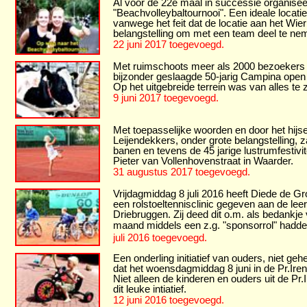
Al voor de 22e maal in successie organisee
"Beachvolleybaltournooi". Een ideale locat
vanwege het feit dat de locatie aan het Wie
belangstelling om met een team deel te ne
22 juni 2017 toegevoegd.
Met ruimschoots meer als 2000 bezoekers ka
bijzonder geslaagde 50-jarig Campina open 
Op het uitgebreide terrein was van alles t
9 juni 2017 toegevoegd.
Met toepasselijke woorden en door het hij
Leijendekkers, onder grote belangstelling,
banen en tevens de 45 jarige lustrumfestiv
Pieter van Vollenhovenstraat in Waarder.
31 augustus 2017 toegevoegd.
Vrijdagmiddag 8 juli 2016 heeft Diede de G
een rolstoeltennisclinic gegeven aan de le
Driebruggen. Zij deed dit o.m. als bedankje
maand middels een z.g. "sponsorrol" hadde
juli 2016 toegevoegd.
Een onderling initiatief van ouders, niet ge
dat het woensdagmiddag 8 juni in de Pr.Iren
Niet alleen de kinderen en ouders uit de P
dit leuke intiatief.
12 juni 2016 toegevoegd.