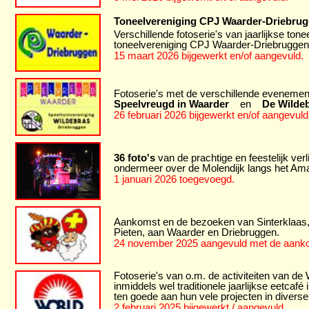
Toneelvereniging CPJ Waarder-Driebrug
Verschillende fotoserie's van jaarlijkse ton
toneelvereniging CPJ Waarder-Driebruggen
15 maart 2026 bijgewerkt en/of aangevuld.
Fotoserie's met de verschillende evenemen
Speelvreugd in Waarder
en
De Wildeb
26 februari 2026 bijgewerkt en/of aangevuld
36 foto's
van de prachtige en feestelijk ve
ondermeer over de Molendijk langs het Am
1 januari 2026 toegevoegd.
Aankomst en de bezoeken van Sinterklaas,
Pieten, aan Waarder en Driebruggen.
24 november 2025 aangevuld met de aanko
Fotoserie's van o.m. de activiteiten van d
inmiddels wel traditionele jaarlijkse eetca
ten goede aan hun vele projecten in diverse
2 februari 2025 bijgewerkt / aangevuld